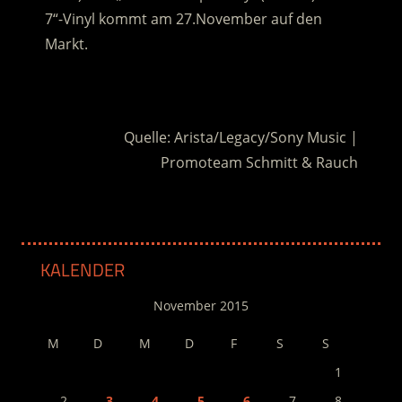
7“-Vinyl kommt am 27.November auf den
Markt.
.
Quelle: Arista/Legacy/Sony Music |
Promoteam Schmitt & Rauch
KALENDER
November 2015
M
D
M
D
F
S
S
1
2
3
4
5
6
7
8