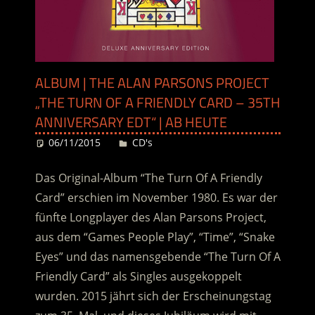
ALBUM | THE ALAN PARSONS PROJECT
„THE TURN OF A FRIENDLY CARD – 35TH
ANNIVERSARY EDT“ | AB HEUTE
06/11/2015
Desiree
CD's
Das Original-Album “The Turn Of A Friendly
Card” erschien im November 1980. Es war der
fünfte Longplayer des Alan Parsons Project,
aus dem “Games People Play”, “Time”, “Snake
Eyes” und das namensgebende “The Turn Of A
Friendly Card” als Singles ausgekoppelt
wurden. 2015 jährt sich der Erscheinungstag