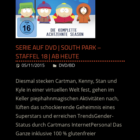
SERIE AUF DVD | SOUTH PARK –
STAFFEL 18 | AB HEUTE
05/11/2015
Desiree
DVD/BD
Diesmal stecken Cartman, Kenny, Stan und
Kyle in einer virtuellen Welt fest, gehen im
Keller piephahnmagischen Aktivitäten nach,
lüften das schockierende Geheimnis eines
Superstars und erreichen Trends­Gender­
Status durch Cartmans Internet­Persona! Das
Ganze inklusive 100 % glutenfreier