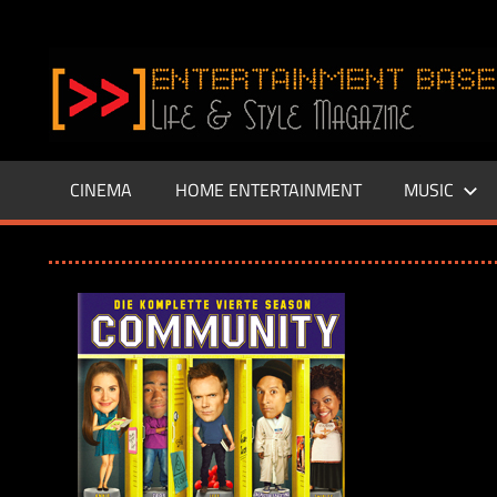
Zum
Inhalt
www.entertainment-
springen
Base.de
CINEMA
HOME ENTERTAINMENT
MUSIC