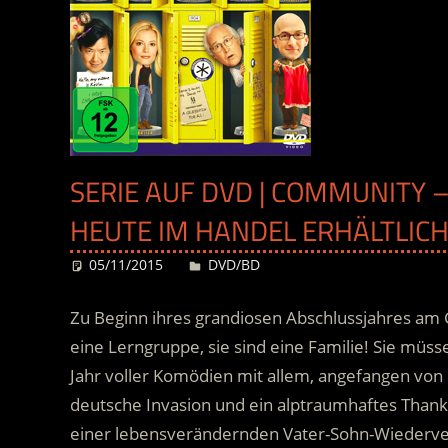
SERIE AUF DVD | COMMUNITY –
HEUTE IM HANDEL ERHÄLTLIC
05/11/2015
Desiree
DVD/BD
Zu Beginn ihres grandiosen Abschlussjahres am 
eine Lerngruppe, sie sind eine Familie! Sie müss
Jahr voller Komödien mit allem, angefangen von 
deutsche Invasion und ein alptraumhaftes Thank
einer lebensverändernden Vater-Sohn-Wiederver