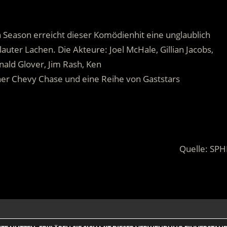
n Season erreicht dieser Komödienhit eine unglaublich
auter Lachen. Die Akteure: Joel McHale, Gillian Jacobs,
nald Glover, Jim Rash, Ken
r Chevy Chase und eine Reihe von Gaststars
Quelle: SPH
 Rights Reserved. | Based on
WordPress-Theme: Tortuga von Th