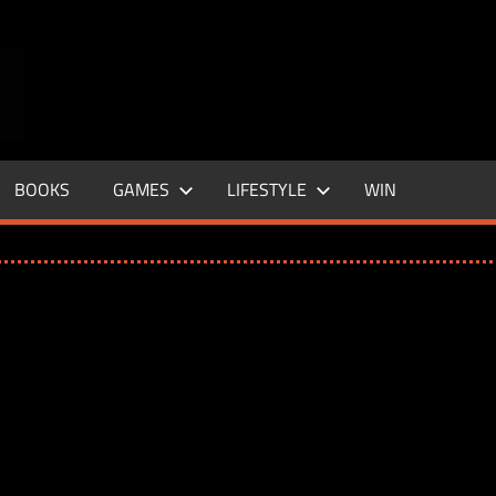
ENTERTAINMENT
BASE
–
BOOKS
GAMES
LIFESTYLE
WIN
LIFE
&
STYLE
MAGAZINE