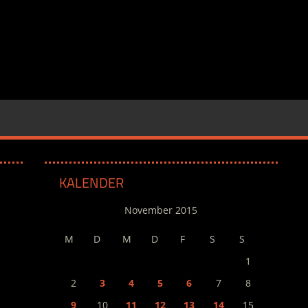
KALENDER
November 2015
M
D
M
D
F
S
S
1
2
3
4
5
6
7
8
9
10
11
12
13
14
15