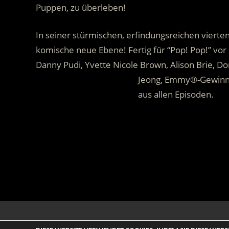
Puppen, zu überleben!
In seiner stürmischen, erfindungsreichen vierte
komische neue Ebene! Fertig für “Pop! Pop!” vor l
Danny Pudi, Yvette Nicole Brown, Alison Brie, Do
……………………………………….
Jeong, Emmy®-Gewinne
……………………………………….
aus allen Episoden.
.
© 2026 ENTERTAINMENT BASE – Life & Style Magazine. All