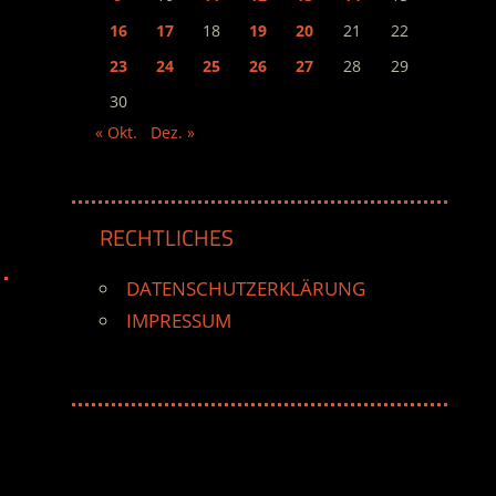
16
17
18
19
20
21
22
23
24
25
26
27
28
29
30
« Okt.
Dez. »
RECHTLICHES
DATENSCHUTZERKLÄRUNG
IMPRESSUM