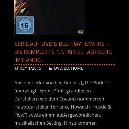
SERIE AUF DVD & BLU-RAY | EMPIRE –
DIE KOMPLETTE 1. STAFFEL | AB HEUTE
IM HANDEL
05/11/2015
Desiree
DVD/BD
,
HOME
Aus der Feder von Lee Daniels („The Butler“)
überzeugt „Empire“ mit grandiosen
Darstellern wie dem Oscar©-nominierten
Hauptdarsteller Terrence Howard („Hustle &
Flow“) sowie einem außergewöhnlichen,
musikalischen Setting. Hinzu kommen