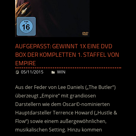
AUFGEPASST: GEWINNT 1X EINE DVD
BOX DER KOMPLETTEN 1. STAFFEL VON
EMPIRE
05/11/2015
Desiree
WIN
Aus der Feder von Lee Daniels („The Butler“)
überzeugt „Empire“ mit grandiosen
Darstellern wie dem Oscar©-nominierten
Hauptdarsteller Terrence Howard („Hustle &
Flow“) sowie einem außergewöhnlichen,
musikalischen Setting. Hinzu kommen