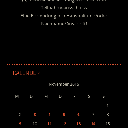
Teilnahmeausschluss
Eine Einsendung pro Haushalt und/oder
Nachname/Anschrift!
.
KALENDER
November 2015
M
D
M
D
F
S
S
1
2
3
4
5
6
7
8
9
10
11
12
13
14
15