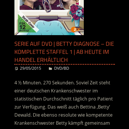
SERIE AUF DVD | BETTY DIAGNOSE – DIE
KOMPLETTE STAFFEL 1 | AB HEUTE IM
HANDEL ERHÄLTLICH
29/05/2015
Desiree
DVD/BD
4 ½ Minuten. 270 Sekunden. Soviel Zeit steht
einer deutschen Krankenschwester im
statistischen Durchschnitt täglich pro Patient
zur Verfügung. Das weiß auch Bettina ‚Betty‘
Dewald. Die ebenso resolute wie kompetente
Krankenschwester Betty kämpft gemeinsam