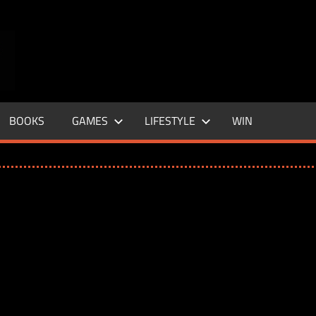
ENTERTAINMENT
BASE
–
BOOKS
GAMES
LIFESTYLE
WIN
LIFE
&
STYLE
MAGAZINE