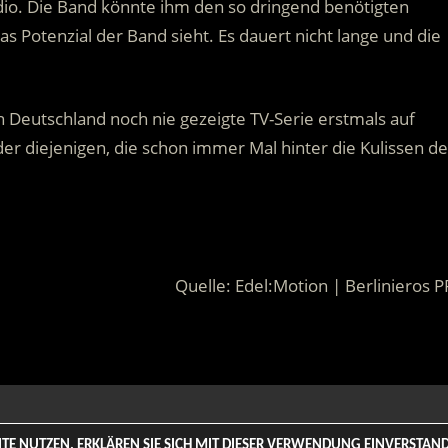
udio. Die Band könnte ihm den so dringend benötigten
das Potenzial der Band sieht. Es dauert nicht lange und die
n Deutschland noch nie gezeigte TV-Serie erstmals auf
der diejenigen, die schon immer Mal hinter die Kulissen de
Quelle: Edel:Motion | Berlinieros P
 Rights Reserved. | Based on
WordPress-Theme: Tortuga von Th
SITE NUTZEN, ERKLÄREN SIE SICH MIT DIESER VERWENDUNG EINVERSTA