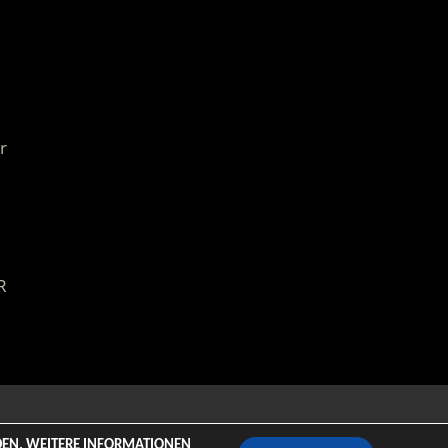
r
R
emeZee.
NDEN. WEITERE INFORMATIONEN