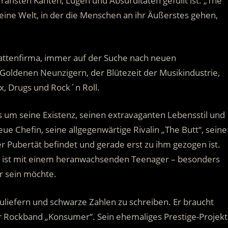
ansten Kanten, Lügen und Absurditäten gefüllt ist. „The
eine Welt, in der die Menschen an ihr Äußerstes gehen,
lattenfirma, immer auf der Suche nach neuen
 Goldenen Neunzigern, der Blütezeit der Musikindustrie,
, Drugs und Rock´n Roll.
 um seine Existenz, seinen extravaganten Lebensstil und
 Chefin, seine allgegenwärtige Rivalin „The Butt“, seine
er Pubertät befindet und gerade erst zu ihm gezogen ist.
ch ist mit einem heranwachsenden Teenager – besonders
ar sein möchte.
zuliefern und schwarze Zahlen zu schreiben. Er braucht
er Rockband „Konsumer“. Sein ehemaliges Prestige-Projekt