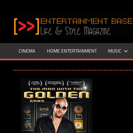
Zum
Inhalt
www.entertainment-
springen
Base.de
CINEMA
HOME ENTERTAINMENT
MUSIC