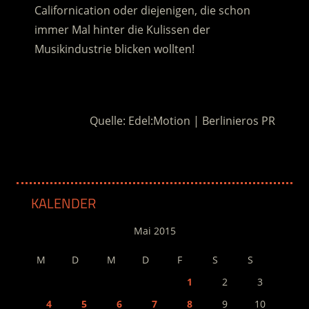
Californication oder diejenigen, die schon
immer Mal hinter die Kulissen der
Musikindustrie blicken wollten!
.
Quelle: Edel:Motion | Berlinieros PR
KALENDER
Mai 2015
M
D
M
D
F
S
S
1
2
3
4
5
6
7
8
9
10