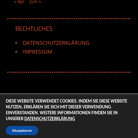
« Apr.
Juni »
RECHTLICHES
DATENSCHUTZERKLÄRUNG
IMPRESSUM
DIESE WEBSITE VERWENDET COOKIES. INDEM SIE DIESE WEBSITE
NUTZEN, ERKLÄREN SIE SICH MIT DIESER VERWENDUNG
© 2026 ENTERTAINMENT BASE – Life & Style Magazine.
EINVERSTANDEN. WEITERE INFORMATIONEN FINDEN SIE IN
All Rights Reserved. | Based on
WordPress-Theme:
UNSERER
DATENSCHUTZERKLÄRUNG
Tortuga von ThemeZee.
Akzeptieren