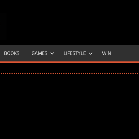
ENTERTAINMENT
BASE
–
BOOKS
GAMES
LIFESTYLE
WIN
LIFE
&
STYLE
MAGAZINE