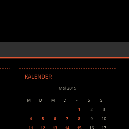
KALENDER
Mai 2015
M
D
M
D
F
S
S
1
2
3
4
5
6
7
8
9
10
11
12
13
14
15
16
17