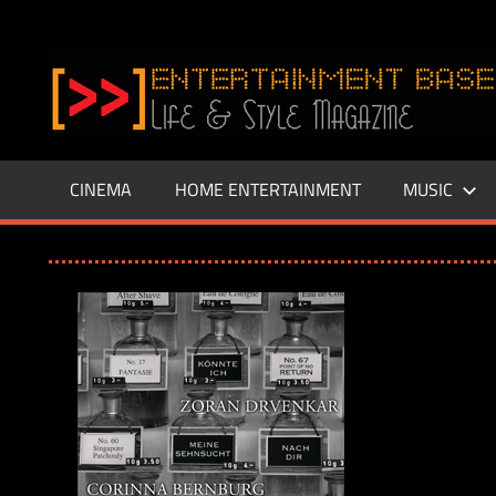
Zum
Inhalt
www.entertainment-
springen
Base.de
CINEMA
HOME ENTERTAINMENT
MUSIC