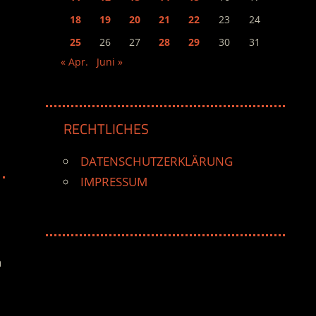
18
19
20
21
22
23
24
25
26
27
28
29
30
31
« Apr.
Juni »
RECHTLICHES
DATENSCHUTZERKLÄRUNG
IMPRESSUM
n