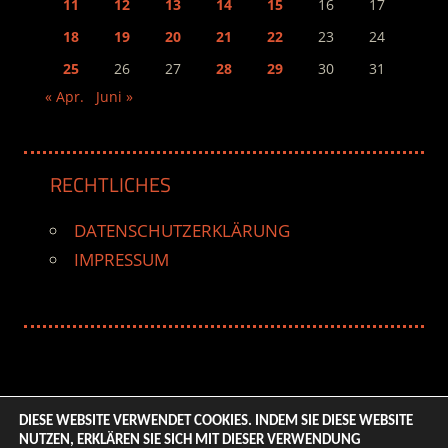
11
12
13
14
15
16
17
18
19
20
21
22
23
24
25
26
27
28
29
30
31
« Apr.
Juni »
RECHTLICHES
DATENSCHUTZERKLÄRUNG
IMPRESSUM
DIESE WEBSITE VERWENDET COOKIES. INDEM SIE DIESE WEBSITE
NUTZEN, ERKLÄREN SIE SICH MIT DIESER VERWENDUNG
© 2026 ENTERTAINMENT BASE – Life & Style Magazine.