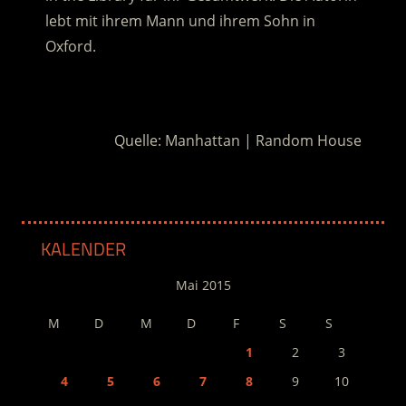
lebt mit ihrem Mann und ihrem Sohn in
Oxford.
.
Quelle: Manhattan | Random House
KALENDER
Mai 2015
M
D
M
D
F
S
S
1
2
3
4
5
6
7
8
9
10