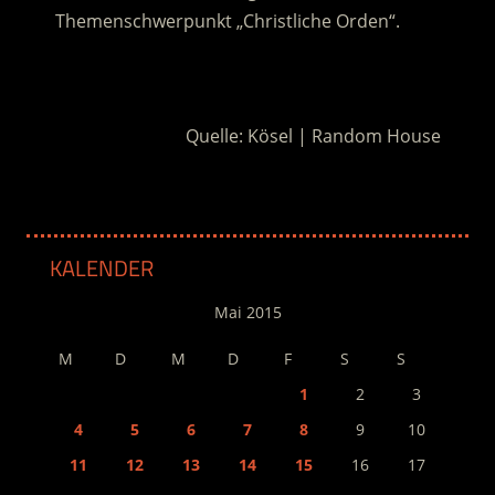
Themenschwerpunkt „Christliche Orden“.
.
Quelle: Kösel | Random House
KALENDER
Mai 2015
M
D
M
D
F
S
S
1
2
3
4
5
6
7
8
9
10
11
12
13
14
15
16
17