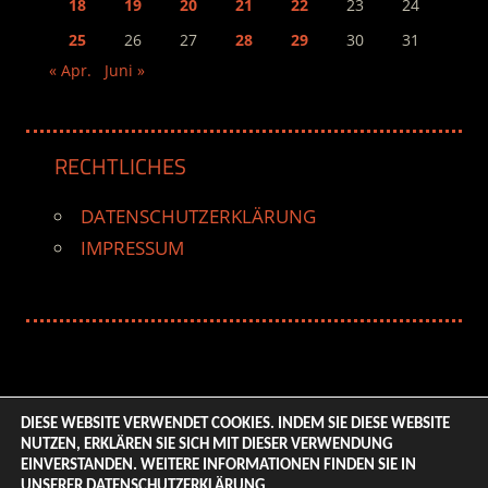
18
19
20
21
22
23
24
25
26
27
28
29
30
31
« Apr.
Juni »
RECHTLICHES
DATENSCHUTZERKLÄRUNG
IMPRESSUM
DIESE WEBSITE VERWENDET COOKIES. INDEM SIE DIESE WEBSITE
NUTZEN, ERKLÄREN SIE SICH MIT DIESER VERWENDUNG
© 2026 ENTERTAINMENT BASE – Life & Style Magazine.
EINVERSTANDEN. WEITERE INFORMATIONEN FINDEN SIE IN
All Rights Reserved. | Based on
WordPress-Theme:
UNSERER
DATENSCHUTZERKLÄRUNG