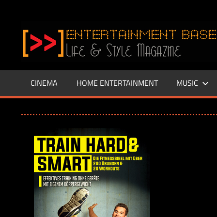
Zum
Inhalt
www.entertainment-
springen
Base.de
CINEMA
HOME ENTERTAINMENT
MUSIC