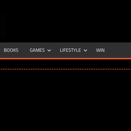
ENTERTAINMENT
BASE
–
BOOKS
GAMES
LIFESTYLE
WIN
LIFE
&
STYLE
MAGAZINE