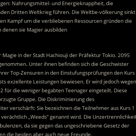
olgen: Nahrungsmittel- und Energieknappheit, die
den Dritten Weltkrieg führen. Die Weltbe-völkerung sinkt
 den Kampf um die verbliebenen Ressourcen gründen die
n denen sie Magier ausbilden
r Magie in der Stadt Hachiouji der Präfektur Tokio. 2095
fgenommen. Unter ihnen befinden sich die Geschwister
 ihrer Top-Zensuren in den Einstufungsprüfungen den Kurs
sts exzellente Leistungen bewiesen. Er wird jedoch wege
2 für die weniger begabten Teenager eingeteilt. Diese
vorzugte Gruppe. Die Diskriminierung des
ter verschärft: Sie bezeichnen die Teilnehmer aus Kurs 1
e verächtlich „Weeds“ genannt wird. Die Unzertrennlichkei
rbulenzen, da sie gegen das ungeschriebene Gesetz der
en die beiden aber auch neue Freunde.