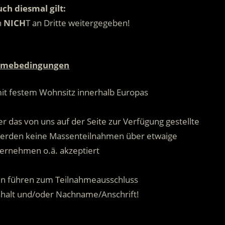
ch diesmal gilt:
n
NICH
T an Dritte weitergegeben!
.
hmebedingungen
mit festem Wohnsitz innerhalb Europas
.
r das von uns auf der Seite zur Verfügung gestellte
 werden keine Massenteilnahmen über etwaige
ernehmen o.ä. akzeptiert
.
n führen zum Teilnahmeausschluss
shalt und/oder Nachname/Anschrift!
.