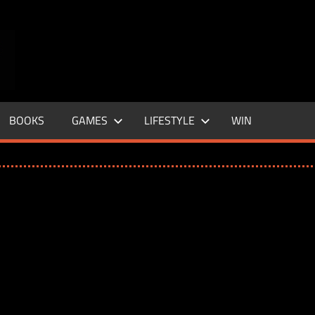
ENTERTAINMENT
BASE
–
BOOKS
GAMES
LIFESTYLE
WIN
LIFE
&
STYLE
MAGAZINE