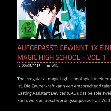
AUFGEPASST: GEWINNT 1X EIN
MAGIC HIGH SCHOOL – VOL. 1
22/05/2015
Desiree
WIN
The irregular at magic high school spielt in ein
ist. Die Zauberkraft kann von entsprechend tal
Casting Assistant Devices (CAD), das beispielsw
kann, werden Beschwörungssequenzen als Waffe