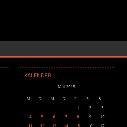
KALENDER
Mai 2015
M
D
M
D
F
S
S
1
2
3
4
5
6
7
8
9
10
11
12
13
14
15
16
17