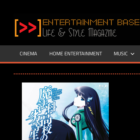
Zum
Inhalt
www.entertainment-
springen
Base.de
CINEMA
HOME ENTERTAINMENT
MUSIC