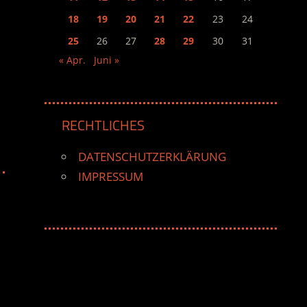
18
19
20
21
22
23
24
25
26
27
28
29
30
31
« Apr.
Juni »
RECHTLICHES
DATENSCHUTZERKLÄRUNG
IMPRESSUM