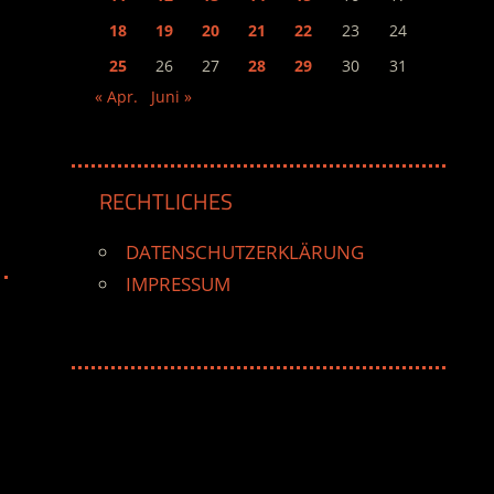
18
19
20
21
22
23
24
25
26
27
28
29
30
31
« Apr.
Juni »
RECHTLICHES
DATENSCHUTZERKLÄRUNG
IMPRESSUM