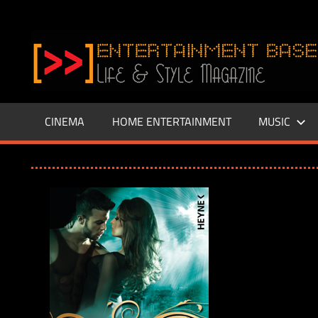
Zum
Inhalt
www.entertainment-
springen
Base.de
CINEMA
HOME ENTERTAINMENT
MUSIC