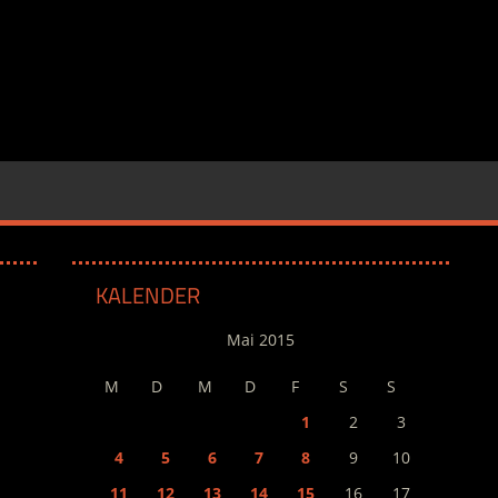
KALENDER
Mai 2015
M
D
M
D
F
S
S
1
2
3
4
5
6
7
8
9
10
11
12
13
14
15
16
17