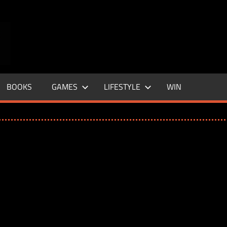
ENTERTAINMENT
BASE
–
BOOKS
GAMES
LIFESTYLE
WIN
LIFE
&
STYLE
MAGAZINE