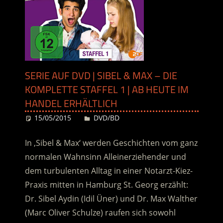
SERIE AUF DVD | SIBEL & MAX – DIE
KOMPLETTE STAFFEL 1 | AB HEUTE IM
HANDEL ERHÄLTLICH
15/05/2015
Desiree
DVD/BD
In ‚Sibel & Max‘ werden Geschichten vom ganz
normalen Wahnsinn Alleinerziehender und
dem turbulenten Alltag in einer Notarzt-Kiez-
Praxis mitten in Hamburg St. Georg erzählt:
Dr. Sibel Aydin (Idil Üner) und Dr. Max Walther
(Marc Oliver Schulze) raufen sich sowohl