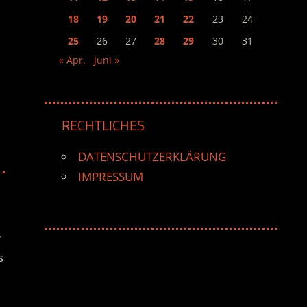
18
19
20
21
22
23
24
25
26
27
28
29
30
31
« Apr.
Juni »
RECHTLICHES
DATENSCHUTZERKLÄRUNG
IMPRESSUM
w
s