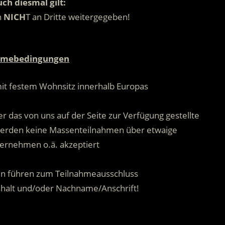
ch diesmal gilt:
n
NICH
T an Dritte weitergegeben!
.
hmebedingungen
mit festem Wohnsitz innerhalb Europas
.
r das von uns auf der Seite zur Verfügung gestellte
 werden keine Massenteilnahmen über etwaige
ernehmen o.ä. akzeptiert
.
n führen zum Teilnahmeausschluss
shalt und/oder Nachname/Anschrift!
.