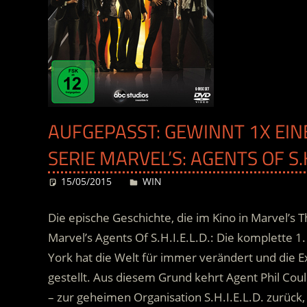
AUFGEPASST: GEWINNT 1X EINE
SERIE MARVEL’S: AGENTS OF S.H.
15/05/2015
Desiree
WIN
Die epische Geschichte, die im Kino in Marvel’s 
Marvel’s Agents Of S.H.I.E.L.D.: Die komplette 1
York hat die Welt für immer verändert und die 
gestellt.
Aus diesem Grund kehrt Agent Phil Coul
– zur geheimen Organisation S.H.I.E.L.D. zurüc