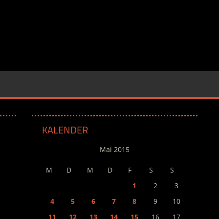
KALENDER
Mai 2015
M
D
M
D
F
S
S
1
2
3
4
5
6
7
8
9
10
11
12
13
14
15
16
17