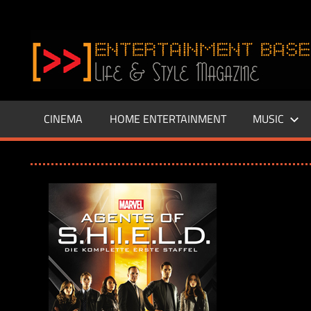
Zum
Inhalt
www.entertainment-
springen
Base.de
CINEMA
HOME ENTERTAINMENT
MUSIC