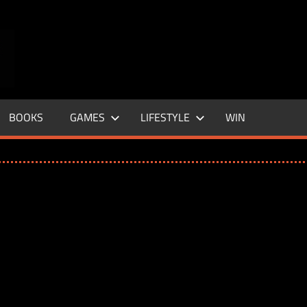
ENTERTAINMENT
BASE
–
BOOKS
GAMES
LIFESTYLE
WIN
LIFE
&
STYLE
MAGAZINE