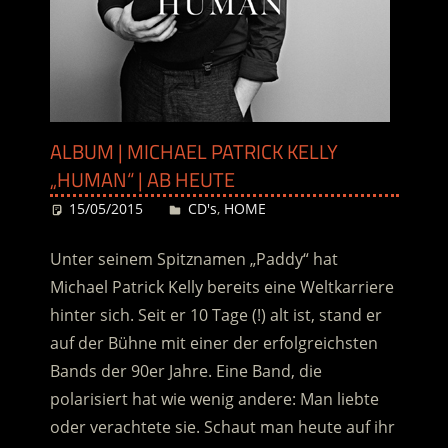
ALBUM | MICHAEL PATRICK KELLY
„HUMAN“ | AB HEUTE
15/05/2015
Desiree
CD's
,
HOME
Unter seinem Spitznamen „Paddy“ hat
Michael Patrick Kelly bereits eine Weltkarriere
hinter sich. Seit er 10 Tage (!) alt ist, stand er
auf der Bühne mit einer der erfolgreichsten
Bands der 90er Jahre. Eine Band, die
polarisiert hat wie wenig andere: Man liebte
oder verachtete sie. Schaut man heute auf ihr