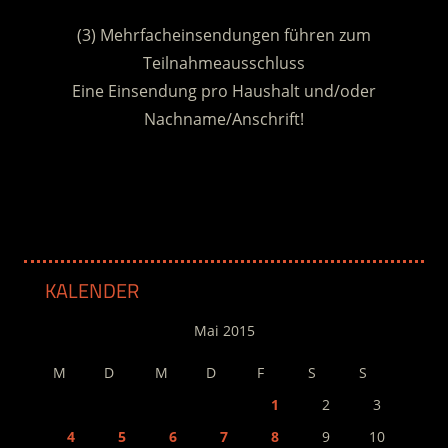
.
(3) Mehrfacheinsendungen führen zum
Teilnahmeausschluss
Eine Einsendung pro Haushalt und/oder
Nachname/Anschrift!
.
KALENDER
Mai 2015
M
D
M
D
F
S
S
1
2
3
4
5
6
7
8
9
10