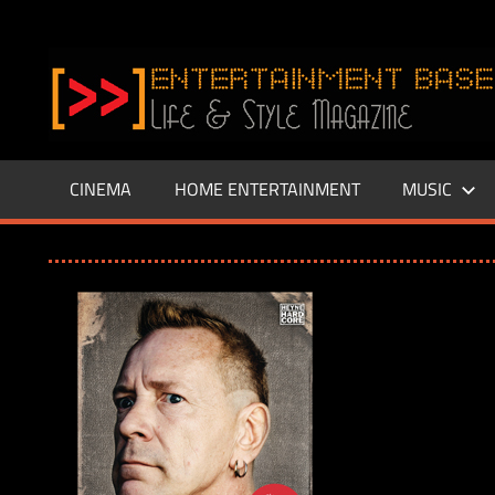
Zum
Inhalt
www.entertainment-
springen
Base.de
CINEMA
HOME ENTERTAINMENT
MUSIC