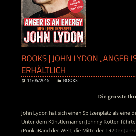
BOOKS | JOHN LYDON „ANGER I
ERHÄLTLICH
11/05/2015
Desiree
BOOKS
Die grösste Ik
John Lydon hat sich einen Spitzenplatz als eine
Unter dem Künstlernamen Johnny Rotten führte er
(Punk-)Band der Welt, die Mitte der 1970er-Jahr