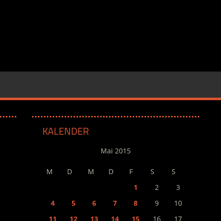
KALENDER
Mai 2015
M
D
M
D
F
S
S
1
2
3
4
5
6
7
8
9
10
11
12
13
14
15
16
17