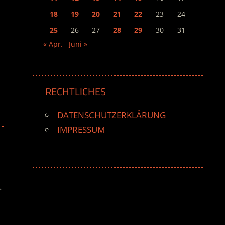
18
19
20
21
22
23
24
25
26
27
28
29
30
31
« Apr.
Juni »
RECHTLICHES
DATENSCHUTZERKLÄRUNG
IMPRESSUM
.