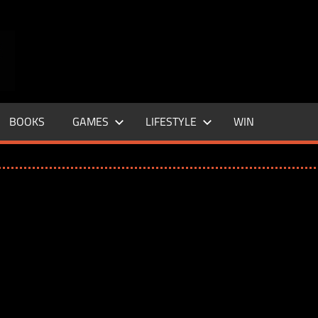
ENTERTAINMENT
BASE
–
BOOKS
GAMES
LIFESTYLE
WIN
LIFE
&
STYLE
MAGAZINE