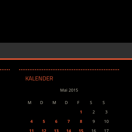
KALENDER
Mai 2015
M
D
M
D
F
S
S
1
2
3
4
5
6
7
8
9
10
11
12
13
14
15
16
17