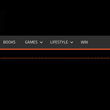
ENTERTAINMENT
BASE
–
BOOKS
GAMES
LIFESTYLE
WIN
LIFE
&
STYLE
MAGAZINE