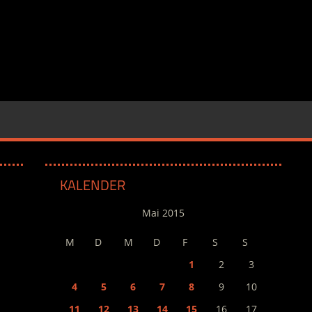
KALENDER
Mai 2015
M
D
M
D
F
S
S
1
2
3
4
5
6
7
8
9
10
11
12
13
14
15
16
17