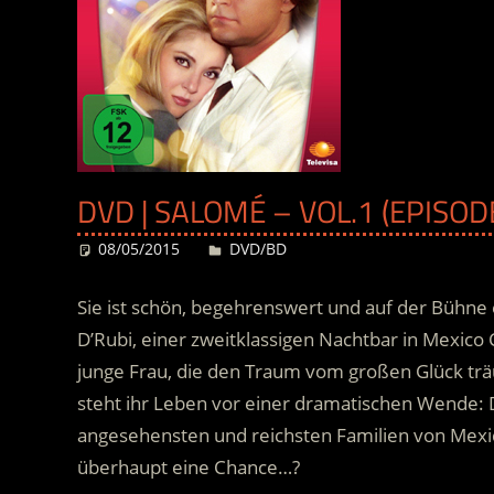
DVD | SALOMÉ – VOL.1 (EPISODE
08/05/2015
Desiree
DVD/BD
Sie ist schön, begehrenswert und auf der Bühne e
D’Rubi, einer zweitklassigen Nachtbar in Mexico C
junge Frau, die den Traum vom großen Glück träumt
steht ihr Leben vor einer dramatischen Wende:
D
angesehensten und reichsten Familien von Mexico
überhaupt eine Chance…?