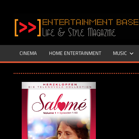
Zum
Inhalt
www.entertainment-
springen
Base.de
CINEMA
HOME ENTERTAINMENT
MUSIC