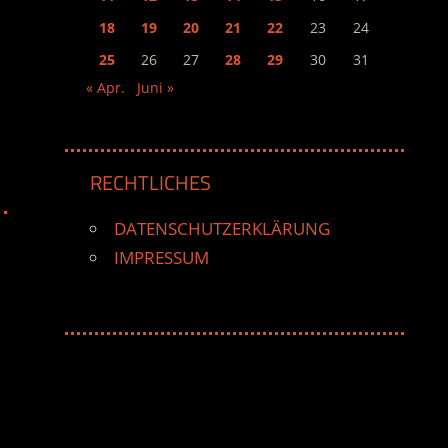
18
19
20
21
22
23
24
25
26
27
28
29
30
31
« Apr.
Juni »
RECHTLICHES
DATENSCHUTZERKLÄRUNG
IMPRESSUM