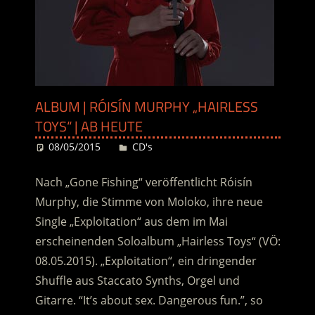
ALBUM | RÓISÍN MURPHY „HAIRLESS
TOYS“ | AB HEUTE
08/05/2015
Desiree
CD's
Nach „Gone Fishing“ veröffentlicht Róisín
Murphy, die Stimme von Moloko, ihre neue
Single „Exploitation“ aus dem im Mai
erscheinenden Soloalbum „Hairless Toys“ (VÖ:
08.05.2015). „Exploitation“, ein dringender
Shuffle aus Staccato Synths, Orgel und
Gitarre. “It’s about sex. Dangerous fun.”, so