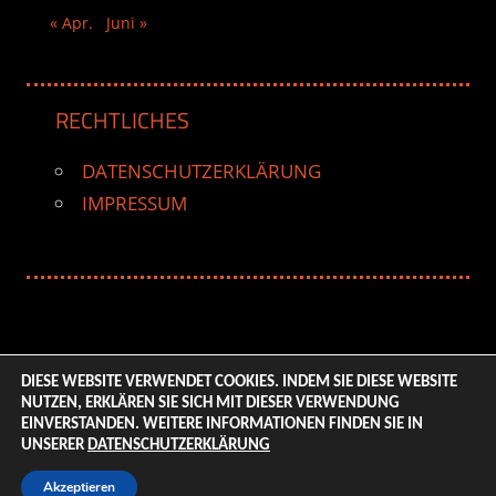
« Apr.
Juni »
RECHTLICHES
DATENSCHUTZERKLÄRUNG
IMPRESSUM
DIESE WEBSITE VERWENDET COOKIES. INDEM SIE DIESE WEBSITE
NUTZEN, ERKLÄREN SIE SICH MIT DIESER VERWENDUNG
© 2026 ENTERTAINMENT BASE – Life & Style Magazine.
EINVERSTANDEN. WEITERE INFORMATIONEN FINDEN SIE IN
All Rights Reserved. | Based on
WordPress-Theme:
UNSERER
DATENSCHUTZERKLÄRUNG
Tortuga von ThemeZee.
Akzeptieren