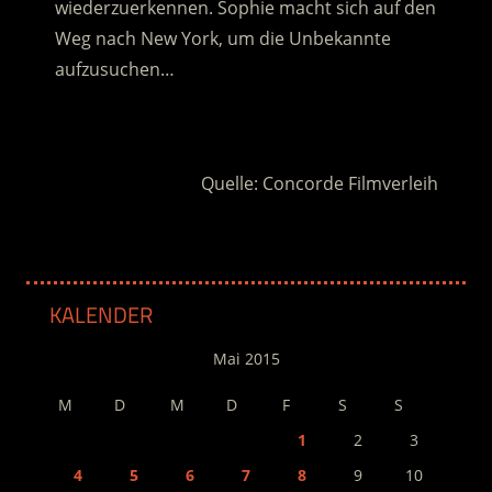
wiederzuerkennen. Sophie macht sich auf den
Weg nach New York, um die Unbekannte
aufzusuchen…
.
Quelle: Concorde Filmverleih
KALENDER
Mai 2015
M
D
M
D
F
S
S
1
2
3
4
5
6
7
8
9
10