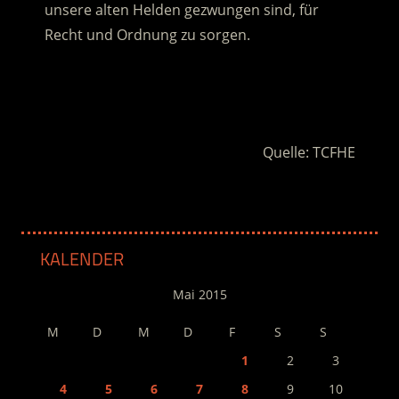
unsere alten Helden gezwungen sind, für
Recht und Ordnung zu sorgen.
.
.
Quelle: TCFHE
KALENDER
Mai 2015
M
D
M
D
F
S
S
1
2
3
4
5
6
7
8
9
10