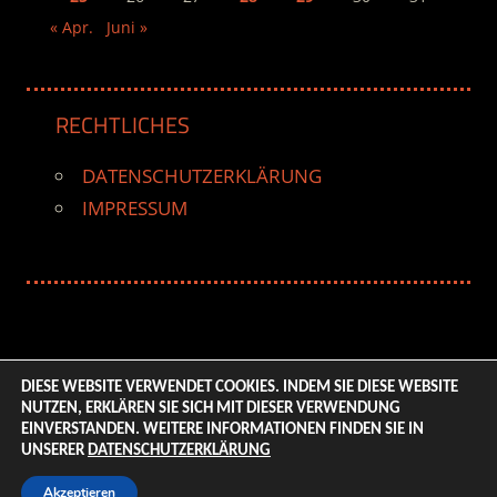
« Apr.
Juni »
RECHTLICHES
DATENSCHUTZERKLÄRUNG
IMPRESSUM
DIESE WEBSITE VERWENDET COOKIES. INDEM SIE DIESE WEBSITE
NUTZEN, ERKLÄREN SIE SICH MIT DIESER VERWENDUNG
© 2026 ENTERTAINMENT BASE – Life & Style Magazine.
EINVERSTANDEN. WEITERE INFORMATIONEN FINDEN SIE IN
All Rights Reserved. | Based on
WordPress-Theme:
UNSERER
DATENSCHUTZERKLÄRUNG
Tortuga von ThemeZee.
Akzeptieren