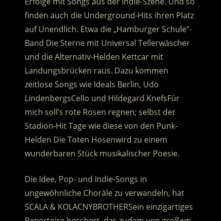
Erfolge mit Songs aus der Indie-Szene. Und so
finden auch die Underground-Hits ihren Platz
auf Unendlich. Etwa die „Hamburger Schule“-
Band Die Sterne mit Universal Tellerwäscher
und die Alternativ-Helden Kettcar mit
Landungsbrücken raus. Dazu kommen
zeitlose Songs wie Ideals Berlin, Udo
LindenbergsCello und Hildegard KnefsFür
mich soll’s rote Rosen regnen; selbst der
Stadion-Hit Tage wie diese von den Punk-
Helden Die Toten Hosenwird zu einem
wunderbaren Stück musikalischer Poesie.
Die Idee, Pop- und Indie-Songs in
ungewöhnliche Choräle zu verwandeln, hat
SCALA & KOLACNYBROTHERSein einzigartiges
Repertoire beschert, das zudem von großem