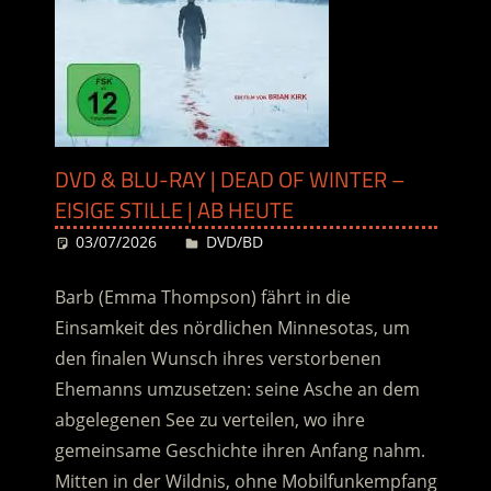
DVD & BLU-RAY | DEAD OF WINTER –
EISIGE STILLE | AB HEUTE
03/07/2026
Desiree
DVD/BD
Barb (Emma Thompson) fährt in die
Einsamkeit des nördlichen Minnesotas, um
den finalen Wunsch ihres verstorbenen
Ehemanns umzusetzen:
seine Asche an dem
abgelegenen See zu verteilen, wo ihre
gemeinsame Geschichte ihren Anfang nahm.
Mitten in der Wildnis, ohne Mobilfunkempfang