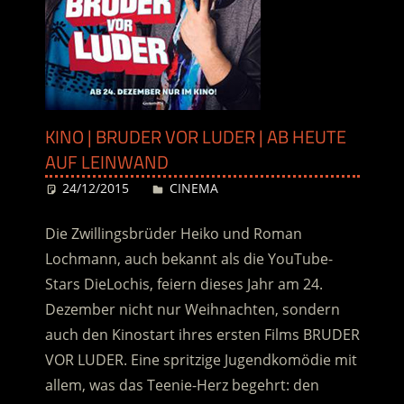
KINO | BRUDER VOR LUDER | AB HEUTE
AUF LEINWAND
24/12/2015
Desiree
CINEMA
Die Zwillingsbrüder Heiko und Roman
Lochmann, auch bekannt als die YouTube-
Stars DieLochis, feiern dieses Jahr am 24.
Dezember nicht nur Weihnachten, sondern
auch den Kinostart ihres ersten Films BRUDER
VOR LUDER. Eine spritzige Jugendkomödie mit
allem, was das Teenie-Herz begehrt: den