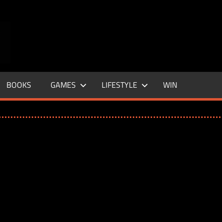
ENTERTAINMENT
BASE
–
BOOKS
GAMES
LIFESTYLE
WIN
LIFE
&
STYLE
MAGAZINE