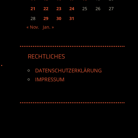
21
22
23
24
25
26
27
28
29
30
31
« Nov.
Jan. »
RECHTLICHES
DATENSCHUTZERKLÄRUNG
IMPRESSUM