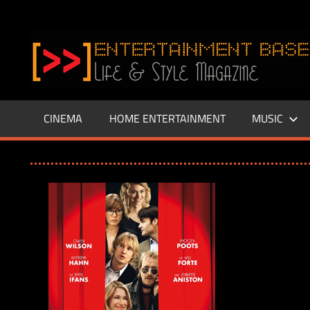
Zum
Inhalt
www.entertainment-
springen
Base.de
CINEMA
HOME ENTERTAINMENT
MUSIC