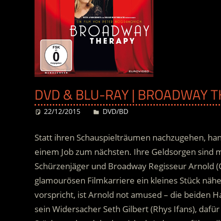
DVD & BLU-RAY | BROADWAY T
22/12/2015
Desiree
DVD/BD
Statt ihren Schauspielträumen nachzugehen, hang
einem Job zum nächsten. Ihre Geldsorgen sind mi
Schürzenjäger und Broadway Regisseur Arnold (O
glamourösen Filmkarriere ein kleines Stück nähe
vorspricht, ist Arnold not amused
– die beiden Ha
sein Widersacher Seth Gilbert (Rhys Ifans), daf