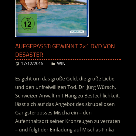
AUFGEPASST: GEWINNT 2×1 DVD VON
DESASTER
17/12/2015
Desiree
WIN
Es geht um das große Geld, die große Liebe
und den unfreiwilligen Tod. Dr. Jürg Würsch,
Schweizer Anwalt mit Hang zu Bestechlichkeit,
lässt sich auf das Angebot des skrupellosen
Gangsterbosses Mischa ein – den
Aufenthaltsort seiner Kronzeugen zu verraten
– und folgt der Einladung auf Mischas Finka