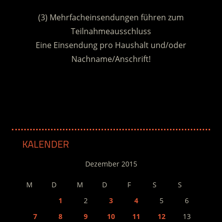
.
(3) Mehrfacheinsendungen führen zum
Teilnahmeausschluss
Eine Einsendung pro Haushalt und/oder
Nachname/Anschrift!
.
KALENDER
Dezember 2015
M
D
M
D
F
S
S
1
2
3
4
5
6
7
8
9
10
11
12
13