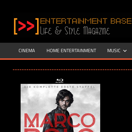
Zum
Inhalt
www.entertainment-
springen
Base.de
CINEMA
HOME ENTERTAINMENT
MUSIC