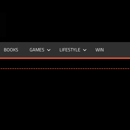
ENTERTAINMENT
BASE
–
BOOKS
GAMES
LIFESTYLE
WIN
LIFE
&
STYLE
MAGAZINE