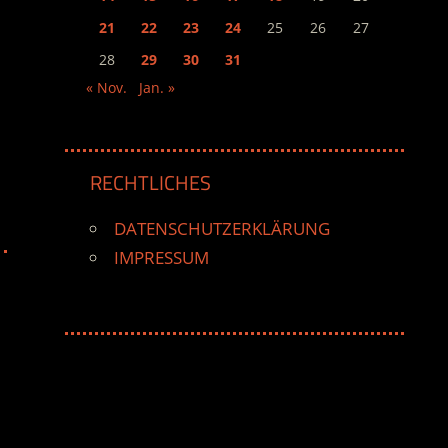
21
22
23
24
25
26
27
28
29
30
31
« Nov.
Jan. »
RECHTLICHES
DATENSCHUTZERKLÄRUNG
IMPRESSUM