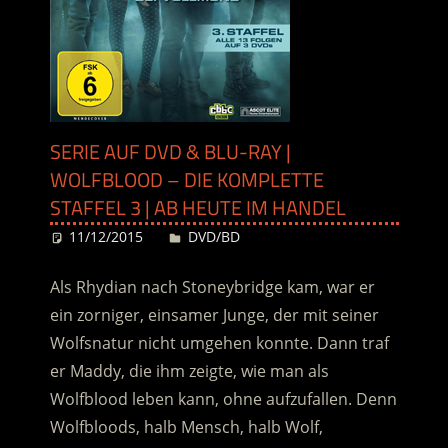
SERIE AUF DVD & BLU-RAY |
WOLFBLOOD – DIE KOMPLETTE
STAFFEL 3 | AB HEUTE IM HANDEL
11/12/2015
Desiree
DVD/BD
Als Rhydian nach Stoneybridge kam, war er
ein zorniger, einsamer Junge, der mit seiner
Wolfsnatur nicht umgehen konnte. Dann traf
er Maddy, die ihm zeigte, wie man als
Wolfblood leben kann, ohne aufzufallen. Denn
Wolfbloods, halb Mensch, halb Wolf,