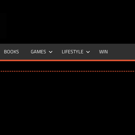
ENTERTAINMENT
BASE
–
BOOKS
GAMES
LIFESTYLE
WIN
LIFE
&
STYLE
MAGAZINE