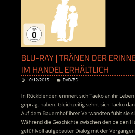
BLU-RAY | TRÄNEN DER ERINN
IM HANDEL ERHÄLTLICH
10/12/2015
Desiree
DVD/BD
In Rückblenden erinnert sich Taeko an ihr Leben
geprägt haben. Gleichzeitig sehnt sich Taeko danac
Auf dem Bauernhof ihrer Verwandten fühlt sie 
Während die Geschichte zwischen den beiden Hand
gefühlvoll aufgebauter Dialog mit der Vergangen