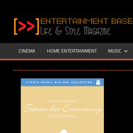
Zum
Inhalt
www.entertainment-
springen
Base.de
CINEMA
HOME ENTERTAINMENT
MUSIC