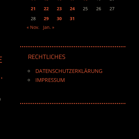
21
22
23
24
25
26
27
28
29
30
31
« Nov.
Jan. »
RECHTLICHES
E
DATENSCHUTZERKLÄRUNG
IMPRESSUM
n