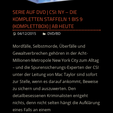
SERIE AUF DVD | CSI: NY – DIE
KOMPLETTEN STAFFELN 1 BIS 9
(KOMPLETTBOX) | AB HEUTE
04/12/2015
Desiree
DVD/BD
Mordfälle, Selbstmorde, Überfälle und
Gewaltverbrechen gehören in der Acht-
Millionen-Metropole New York City zum Alltag
– und die Spurensicherungs-Experten der CSI
unter der Leitung von Mac Taylor sind sofort
zur Stelle, wenn es darauf ankommt, Beweise
zu sichern und auszuwerten.
Den
detailbesessenen Kriminalisten entgeht
nichts, denn nicht selten hängt die Aufklärung
eines Falls an einem