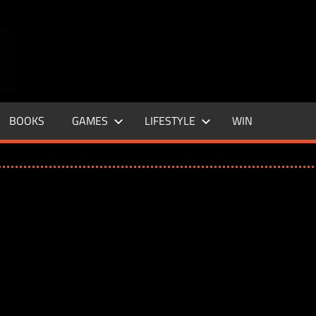
ENTERTAINMENT
BASE
–
BOOKS
GAMES
LIFESTYLE
WIN
LIFE
&
STYLE
MAGAZINE