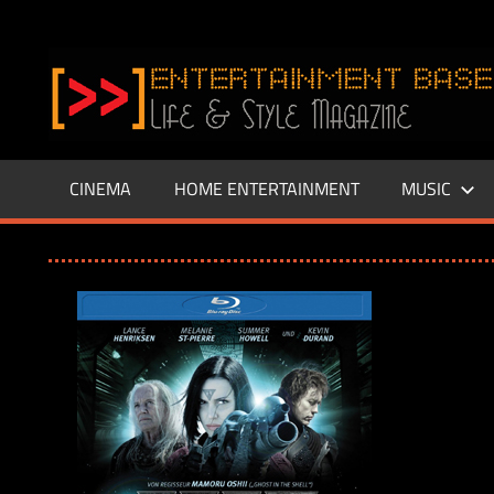
Zum
Inhalt
www.entertainment-
springen
Base.de
CINEMA
HOME ENTERTAINMENT
MUSIC