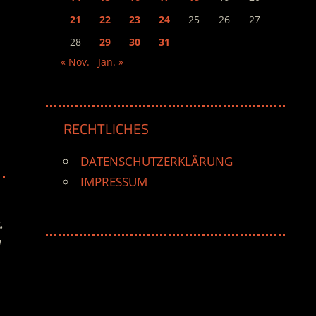
21
22
23
24
25
26
27
28
29
30
31
« Nov.
Jan. »
RECHTLICHES
DATENSCHUTZERKLÄRUNG
IMPRESSUM
.
d