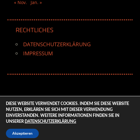
« Nov.
Jan. »
RECHTLICHES
DATENSCHUTZERKLÄRUNG
IMPRESSUM
DIESE WEBSITE VERWENDET COOKIES. INDEM SIE DIESE WEBSITE
NUTZEN, ERKLÄREN SIE SICH MIT DIESER VERWENDUNG
© 2026 ENTERTAINMENT BASE – Life & Style Magazine.
EINVERSTANDEN. WEITERE INFORMATIONEN FINDEN SIE IN
All Rights Reserved. | Based on
WordPress-Theme:
UNSERER
DATENSCHUTZERKLÄRUNG
Tortuga von ThemeZee.
Akzeptieren