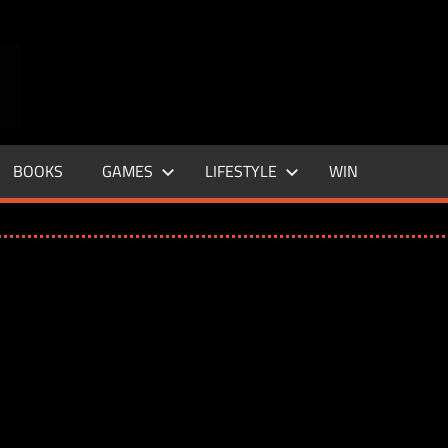
ENTERTAINMENT
BASE
–
BOOKS
GAMES
LIFESTYLE
WIN
LIFE
&
STYLE
MAGAZINE