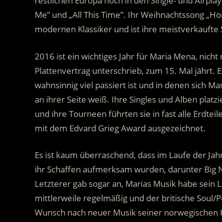
restlichen Europa hoch in den Single- und Airplay
Me” und „All This Time”. Ihr Weihnachtssong „H
modernen Klassiker und ist ihre meistverkaufte 
2016 ist ein wichtiges Jahr für Maria Mena, nicht 
Plattenvertrag unterschrieb, zum 15. Mal jährt. E
wahnsinnig viel passiert ist und in denen sich Ma
an ihrer Seite weiß. Ihre Singles und Alben platz
und ihre Tourneen führten sie in fast alle Erdte
mit dem Edvard Grieg Award ausgezeichnet.
Es ist kaum überraschend, dass im Laufe der Jah
ihr Schaffen aufmerksam wurden, darunter Big
Letzterer gab sogar an, Marias Musik habe sein
mittlerweile regelmäßig und der britische Soul/
Wunsch nach neuer Musik seiner norwegischen Ko