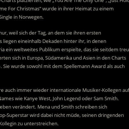
-Charts platzierten, wie „You Are The Only One”, „Just Hol
ome For Christmas“ wurde in ihrer Heimat zu einem
Single in Norwegen.
nur, weil sich der Tag, an dem sie ihren ersten
s liegen eineinhalb Dekaden hinter ihr, in denen
ria ein weltweites Publikum erspielte, das sie seitdem treu
ierten sich in Europa, Südamerika und Asien in den Charts
ile. Sie wurde sowohl mit dem Spellemann Award als auch
re auch immer wieder internationale Musiker-Kollegen au
 Names wie Kanye West, John Legend oder Sam Smith.
 Leben verändert. Mena und Smith schreiben sich
Pop-Superstar wird dabei nicht müde, seinen dringenden
llegin zu unterstreichen.