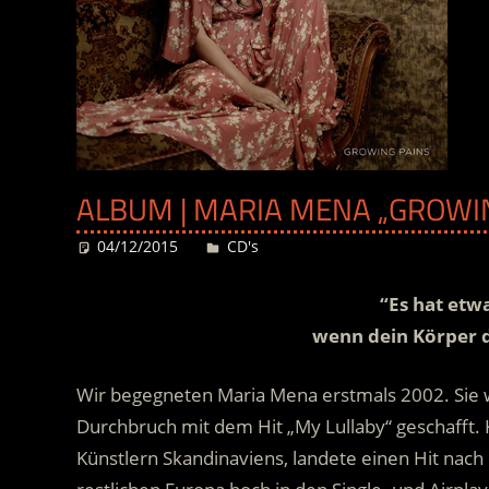
ALBUM | MARIA MENA „GROWIN
04/12/2015
Desiree
CD's
“Es hat etw
wenn dein Körper
Wir begegneten Maria Mena erstmals 2002. Sie w
Durchbruch mit dem Hit „My Lullaby“ geschafft. K
Künstlern Skandinaviens, landete einen Hit nac