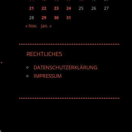
21
22
23
24
25
26
27
28
29
30
31
« Nov.
Jan. »
RECHTLICHES
DATENSCHUTZERKLÄRUNG
IMPRESSUM