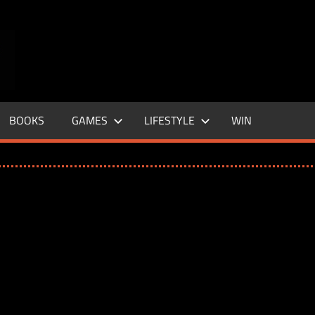
ENTERTAINMENT
BASE
–
BOOKS
GAMES
LIFESTYLE
WIN
LIFE
&
STYLE
MAGAZINE