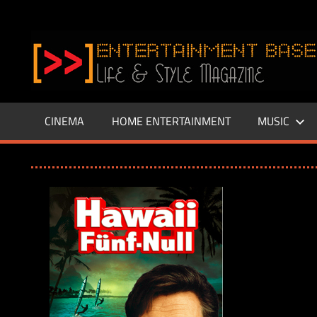
Zum
Inhalt
www.entertainment-
springen
Base.de
CINEMA
HOME ENTERTAINMENT
MUSIC