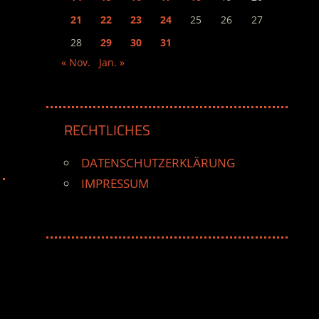
21
22
23
24
25
26
27
28
29
30
31
« Nov.
Jan. »
RECHTLICHES
DATENSCHUTZERKLÄRUNG
IMPRESSUM