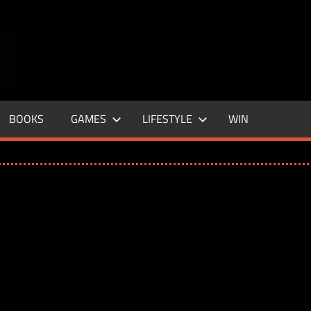
ENTERTAINMENT
BASE
–
BOOKS
GAMES
LIFESTYLE
WIN
LIFE
&
STYLE
MAGAZINE