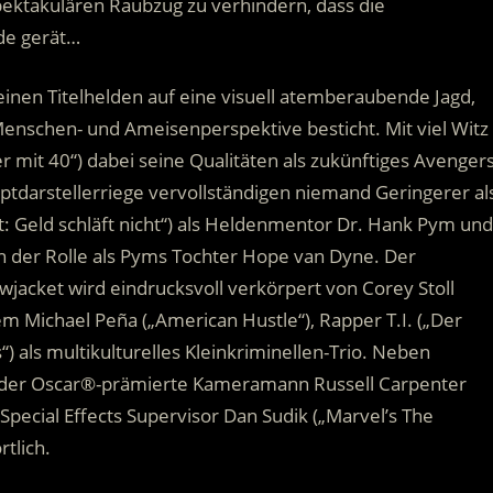
ktakulären Raubzug zu verhindern, dass die
de gerät…
einen Titelhelden auf eine visuell atemberaubende Jagd,
nschen- und Ameisenperspektive besticht. Mit viel Witz
 mit 40“) dabei seine Qualitäten als zukünftiges Avengers
darstellerriege vervollständigen niemand Geringerer al
t: Geld schläft nicht“) als Heldenmentor Dr. Hank Pym und
in der Rolle als Pyms Tochter Hope van Dyne. Der
wjacket wird eindrucksvoll verkörpert von Corey Stoll
dem Michael Peña („American Hustle“), Rapper T.I. („Der
) als multikulturelles Kleinkriminellen-Trio. Neben
 der Oscar®-prämierte Kameramann Russell Carpenter
Special Effects Supervisor Dan Sudik („Marvel’s The
tlich.