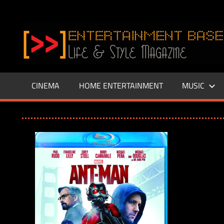
Zum
Inhalt
www.entertainment-
springen
Base.de
CINEMA
HOME ENTERTAINMENT
MUSIC