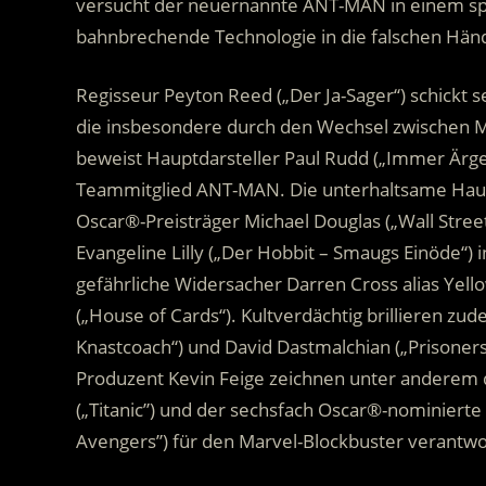
versucht der neuernannte ANT-MAN in einem spe
bahnbrechende Technologie in die falschen Hän
Regisseur Peyton Reed („Der Ja-Sager“) schickt s
die insbesondere durch den Wechsel zwischen Me
beweist Hauptdarsteller Paul Rudd („Immer Ärger
Teammitglied ANT-MAN. Die unterhaltsame Haupt
Oscar®-Preisträger Michael Douglas („Wall Stree
Evangeline Lilly („Der Hobbit – Smaugs Einöde“) 
gefährliche Widersacher Darren Cross alias Yello
(„House of Cards“). Kultverdächtig brillieren zu
Knastcoach“) und David Dastmalchian („Prisoners“
Produzent Kevin Feige zeichnen unter anderem
(„Titanic”) und der sechsfach Oscar®-nominierte 
Avengers”) für den Marvel-Blockbuster verantwor