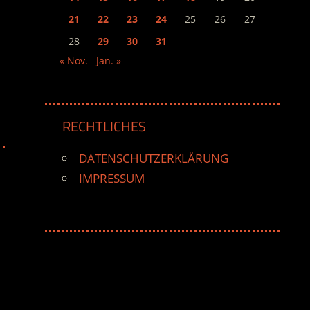
21
22
23
24
25
26
27
28
29
30
31
« Nov.
Jan. »
RECHTLICHES
DATENSCHUTZERKLÄRUNG
IMPRESSUM