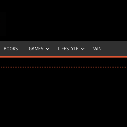
ENTERTAINMENT
BASE
–
BOOKS
GAMES
LIFESTYLE
WIN
LIFE
&
STYLE
MAGAZINE