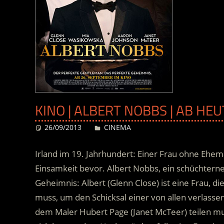
KINO | ALBERT NOBBS | AB HE
26/09/2013
Desiree
CINEMA
Irland im 19. Jahrhundert: Einer Frau ohne Ehe
Einsamkeit bevor. Albert Nobbs, ein schüchterner
Geheimnis: Albert (Glenn Close) ist eine Frau, d
muss, um den Schicksal einer von allen verlasse
dem Maler Hubert Page (Janet McTeer) teilen muss