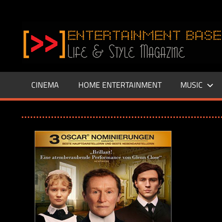
Zum
Inhalt
www.entertainment-
springen
Base.de
CINEMA
HOME ENTERTAINMENT
MUSIC