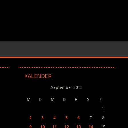
KALENDER
September 2013
M
D
M
D
F
S
S
1
2
3
4
5
6
7
8
9
10
11
12
13
14
15