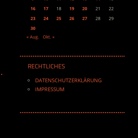
16
17
18
19
20
21
22
23
24
25
26
27
28
29
30
« Aug.
Okt. »
RECHTLICHES
DATENSCHUTZERKLÄRUNG
IMPRESSUM