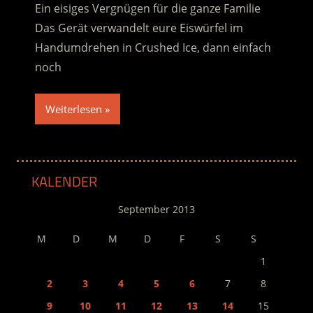
Ein eisiges Vergnügen für die ganze Familie
Das Gerät verwandelt eure Eiswürfel im
Handumdrehen in Crushed Ice, dann einfach
noch
Weiterlesen
KALENDER
September 2013
M
D
M
D
F
S
S
1
2
3
4
5
6
7
8
9
10
11
12
13
14
15