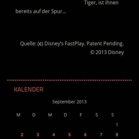
……………………………………………
Tiger, ist ihnen
bereits auf der Spur…
.
Quelle: (
c
) Disney’s FastPlay. Patent Pending.
© 2013 Disney
KALENDER
September 2013
M
D
M
D
F
S
S
1
2
3
4
5
6
7
8