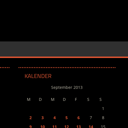
KALENDER
September 2013
M
D
M
D
F
S
S
1
2
3
4
5
6
7
8
9
10
11
12
13
14
15