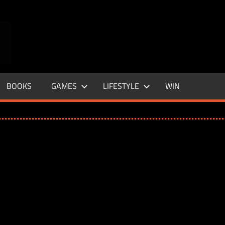
ENTERTAINMENT
BASE
–
BOOKS
GAMES
LIFESTYLE
WIN
LIFE
&
STYLE
MAGAZINE