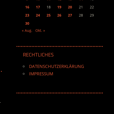
16
17
18
19
20
21
22
23
24
25
26
27
28
29
30
« Aug.
Okt. »
RECHTLICHES
DATENSCHUTZERKLÄRUNG
IMPRESSUM
r