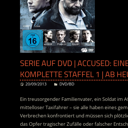
SERIE AUF DVD | ACCUSED: EIN
KOMPLETTE STAFFEL 1 | AB H
20/09/2013
Desiree
DVD/BD
Ein treusorgender Familienvater, ein Soldat im A
mittelloser Taxifahrer – sie alle haben eines g
Verbrechen konfrontiert und müssen sich plötzlich
das Opfer tragischer Zufälle oder falscher Ents