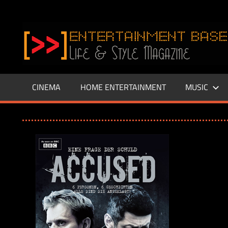
Zum
Inhalt
www.entertainment-
springen
Base.de
CINEMA
HOME ENTERTAINMENT
MUSIC