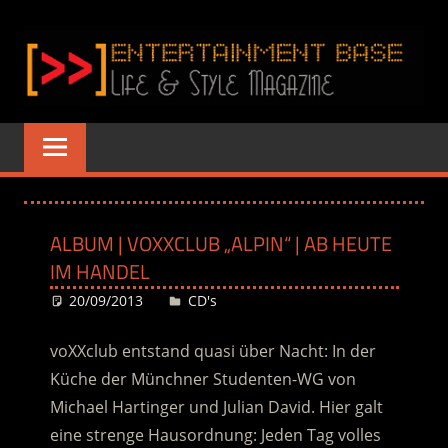
Zum
Inhalt
springen
ENTERTAINME
www.entertainment-
Base.de
BASE
–
ALBUM | VOXXCLUB „ALPIN“ | AB HEUTE
LIFE
IM HANDEL
&
20/09/2013
Desiree
CD's
STYLE
voXXclub entstand quasi über Nacht: In der
Küche der Münchner Studenten-WG von
MAGAZINE
Michael Hartinger und Julian David. Hier galt
eine strenge Hausordnung: Jeden Tag volles