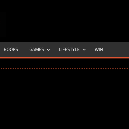
ENTERTAINMENT
BASE
–
BOOKS
GAMES
LIFESTYLE
WIN
LIFE
&
STYLE
MAGAZINE