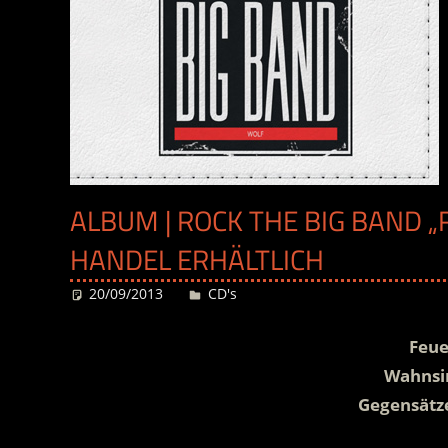
ALBUM | ROCK THE BIG BAND „
HANDEL ERHÄLTLICH
20/09/2013
Desiree
CD's
Feue
Wahnsi
Gegensätze