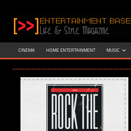
Zum
Inhalt
www.entertainment-
springen
Base.de
CINEMA
HOME ENTERTAINMENT
MUSIC