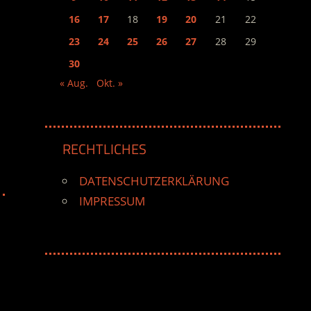
16
17
18
19
20
21
22
23
24
25
26
27
28
29
30
« Aug.
Okt. »
RECHTLICHES
DATENSCHUTZERKLÄRUNG
IMPRESSUM