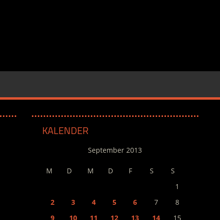
KALENDER
September 2013
M
D
M
D
F
S
S
1
2
3
4
5
6
7
8
9
10
11
12
13
14
15