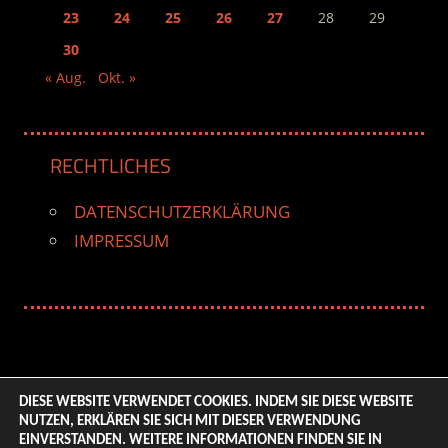
23
24
25
26
27
28
29
30
« Aug.
Okt. »
RECHTLICHES
DATENSCHUTZERKLÄRUNG
IMPRESSUM
DIESE WEBSITE VERWENDET COOKIES. INDEM SIE DIESE WEBSITE
NUTZEN, ERKLÄREN SIE SICH MIT DIESER VERWENDUNG
© 2026 ENTERTAINMENT BASE – Life & Style Magazine.
EINVERSTANDEN. WEITERE INFORMATIONEN FINDEN SIE IN