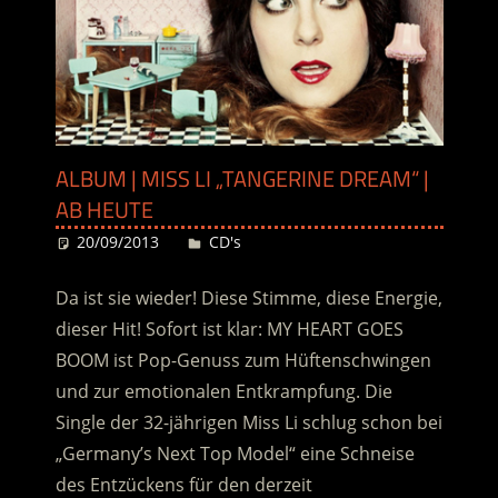
ALBUM | MISS LI „TANGERINE DREAM“ |
AB HEUTE
20/09/2013
Desiree
CD's
Da ist sie wieder! Diese Stimme, diese Energie,
dieser Hit! Sofort ist klar: MY HEART GOES
BOOM ist Pop-Genuss zum Hüftenschwingen
und zur emotionalen Entkrampfung. Die
Single der 32-jährigen Miss Li schlug schon bei
„Germany’s Next Top Model“ eine Schneise
des Entzückens für den derzeit