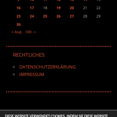
16
17
18
19
20
21
22
23
24
25
26
27
28
29
30
« Aug.
Okt. »
RECHTLICHES
DATENSCHUTZERKLÄRUNG
IMPRESSUM
DIESE WEBSITE VERWENDET COOKIES. INDEM SIE DIESE WEBSITE