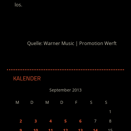
los.
.
.
Quelle: Warner Music | Promotion Werft
KALENDER
September 2013
M
D
M
D
F
S
S
1
2
3
4
5
6
7
8
9
10
11
12
13
14
15