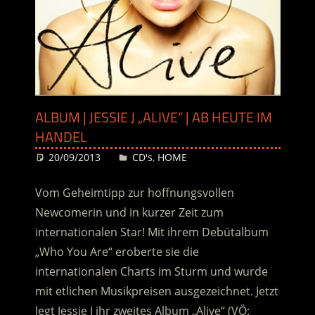
ALBUM | JESSIE J „ALIVE“ | AB HEUTE IM
HANDEL
20/09/2013
Desiree
CD's
,
HOME
Vom Geheimtipp zur hoffnungsvollen
Newcomerin und in kurzer Zeit zum
internationalen Star! Mit ihrem Debütalbum
„Who You Are“ eroberte sie die
internationalen Charts im Sturm und wurde
mit etlichen Musikpreisen ausgezeichnet. Jetzt
legt Jessie J ihr zweites Album „Alive“ (VÖ: