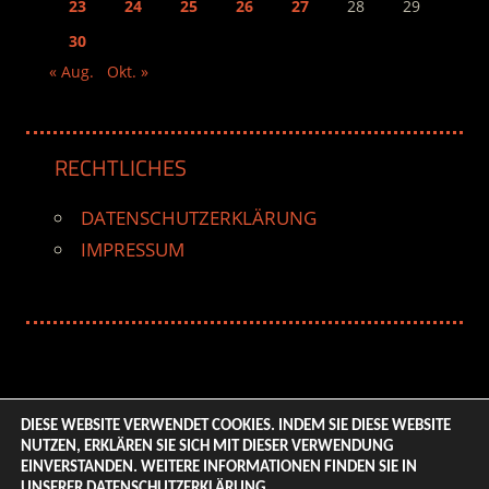
23
24
25
26
27
28
29
30
« Aug.
Okt. »
RECHTLICHES
DATENSCHUTZERKLÄRUNG
IMPRESSUM
DIESE WEBSITE VERWENDET COOKIES. INDEM SIE DIESE WEBSITE
NUTZEN, ERKLÄREN SIE SICH MIT DIESER VERWENDUNG
© 2026 ENTERTAINMENT BASE – Life & Style Magazine.
EINVERSTANDEN. WEITERE INFORMATIONEN FINDEN SIE IN
All Rights Reserved. | Based on
WordPress-Theme:
UNSERER
DATENSCHUTZERKLÄRUNG