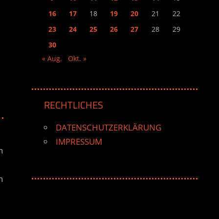
16
17
18
19
20
21
22
23
24
25
26
27
28
29
30
« Aug.
Okt. »
RECHTLICHES
DATENSCHUTZERKLÄRUNG
IMPRESSUM
n
n