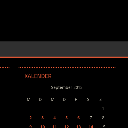
KALENDER
September 2013
M
D
M
D
F
S
S
1
2
3
4
5
6
7
8
9
10
11
12
13
14
15