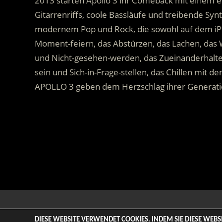
2013 starten Apollo 3 ihr Comeback mit einem e
Gitarrenriffs, coole Bassläufe und treibende Sy
modernem Pop und Rock, die sowohl auf dem iPo
Moment-feiern, das Abstürzen, das Lachen, das 
und Nicht-gesehen-werden, das Zueinanderhalten
sein und Sich-in-Frage-stellen, das Chillen mit d
APOLLO 3 geben dem Herzschlag ihrer Generati
.
© 2026 ENTERTAINMENT BASE – Life & Style Magazine. All
DIESE WEBSITE VERWENDET COOKIES. INDEM SIE DIESE WEB