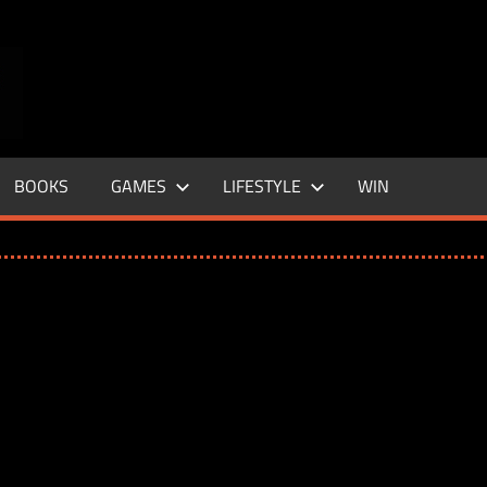
ENTERTAINMENT
BASE
–
BOOKS
GAMES
LIFESTYLE
WIN
LIFE
&
STYLE
MAGAZINE