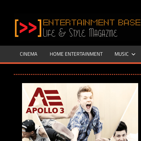
Zum
Inhalt
www.entertainment-
springen
Base.de
CINEMA
HOME ENTERTAINMENT
MUSIC