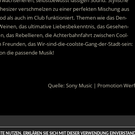
rwachseneren, selbstbewusst lässigen Sound. Stylische
nthesizer verschmelzen zu einer perfekten Mischung aus
d als auch im Club funktioniert. Themen wie das Den-
Weinen, das ultimative Liebesbekenntnis, das Gesehen-
, das Rebellieren, die Achterbahnfahrt zwischen Cool-
en Freunden, das Wir-sind-die-coolste-Gang-der-Stadt-sein:
on die passende Musik!
Quelle: Sony Music | Promotion Werf
 Rights Reserved. | Based on
WordPress-Theme: Tortuga von Th
SITE NUTZEN, ERKLÄREN SIE SICH MIT DIESER VERWENDUNG EINVERSTA