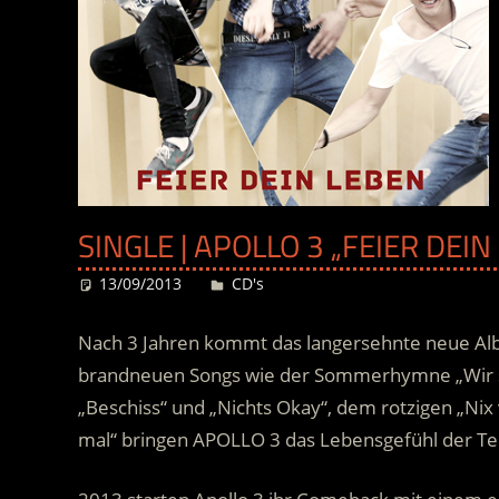
SINGLE | APOLLO 3 „FEIER DEIN
13/09/2013
Desiree
CD's
Nach 3 Jahren kommt das langersehnte neue Alb
brandneuen Songs wie der Sommerhymne „Wir 
„Beschiss“ und „Nichts Okay“, dem rotzigen „N
mal“ bringen APOLLO 3 das Lebensgefühl der Te